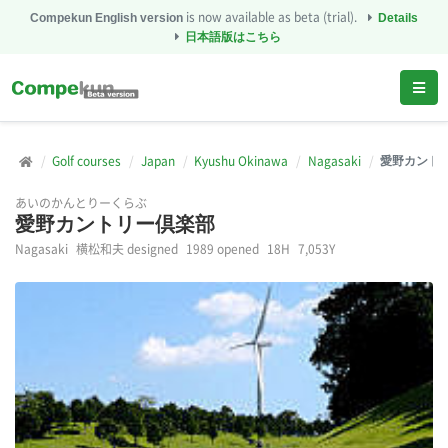
is now available as beta (trial).
Compekun English version
Details
日本語版はこちら
Golf courses
Japan
Kyushu Okinawa
Nagasaki
愛野カント
あいのかんとりーくらぶ
愛野カントリー倶楽部
Nagasaki
横松和夫 designed
1989 opened
18H
7,053Y