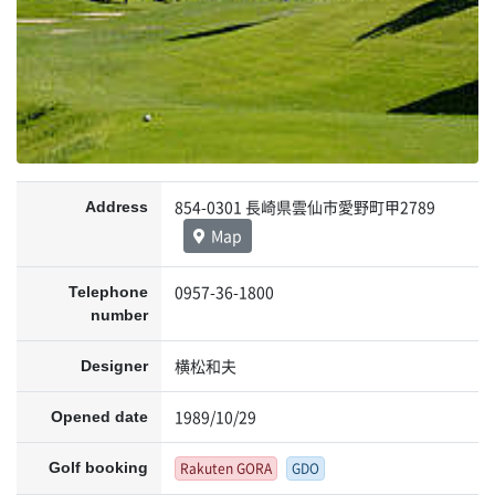
854-0301 長崎県雲仙市愛野町甲2789
Address
Map
0957-36-1800
Telephone
number
横松和夫
Designer
1989/10/29
Opened date
Golf booking
Rakuten GORA
GDO