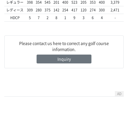
レギュラー
398
354
545
201
400
523
205
353
400
3,379
レディース
309
280
375
142
254
417
120
274
300
2,471
HDCP
5
7
2
8
1
9
3
6
4
-
Please contact us here to correct any golf course
information.
Inquiry
AD