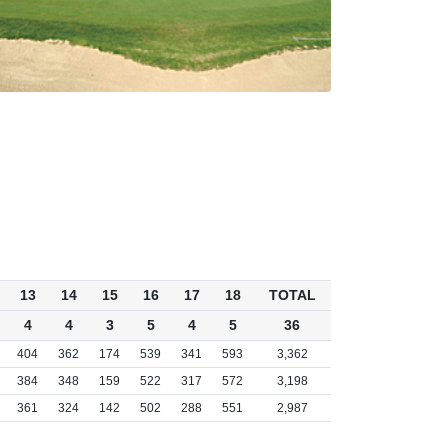
13
14
15
16
17
18
TOTAL
4
4
3
5
4
5
36
404
362
174
539
341
593
3,362
384
348
159
522
317
572
3,198
361
324
142
502
288
551
2,987