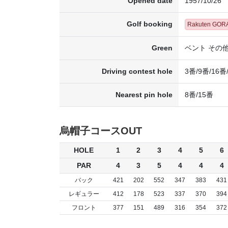
Opened date
1957/10/26
Golf booking
Rakuten GOR
Green
ベント その
Driving contest hole
3番/9番/16番
Nearest pin hole
8番/15番
烏帽子コースOUT
HOLE
1
2
3
4
5
6
PAR
4
3
5
4
4
4
バック
421
202
552
347
383
431
レギュラー
412
178
523
337
370
394
フロント
377
151
489
316
354
372