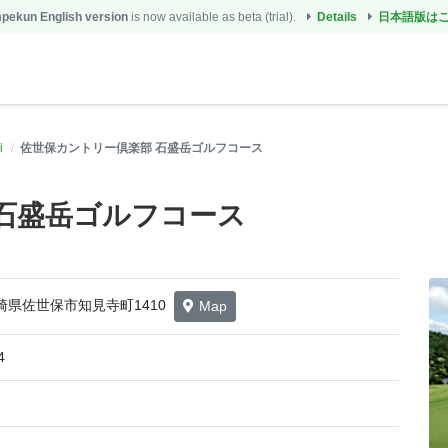
ekun English version
is now available as beta (trial).
Details
日本語版は
i
佐世保カントリー倶楽部 石盛岳ゴルフコース
石盛岳ゴルフコース
 長崎県佐世保市知見寺町1410
Map
4