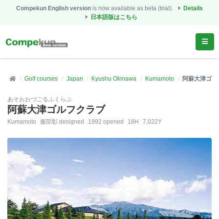
Compekun English version
is now available as beta (trial).
Details
日本語版はこちら
Golf courses
Japan
Kyushu Okinawa
Kumamoto
阿蘇大津ゴル
あそおおづごるふくらぶ
阿蘇大津ゴルフクラブ
Kumamoto
服部彰 designed
1992 opened
18H
7,022Y