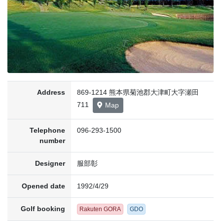
Address
869-1214 熊本県菊池郡大津町大字瀬田
711
Map
Telephone
096-293-1500
number
Designer
服部彰
Opened date
1992/4/29
Golf booking
Rakuten GORA
GDO