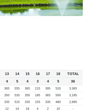
13
14
15
16
17
18
TOTAL
4
5
4
3
4
5
36
365
555
365
215
395
520
3,365
350
535
350
185
365
500
3,185
335
515
335
155
335
480
2,995
12
14
18
4
2
10
-