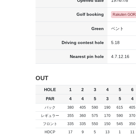
Opened date
1974/7/8
Golf booking
Rakuten GOR
Green
ベント
Driving contest hole
5.18
Nearest pin hole
4.7.12.16
OUT
HOLE
1
2
3
4
5
6
PAR
4
4
5
3
5
4
バック
380
405
590
190
615
405
レギュラー
355
360
575
170
590
370
フロント
335
335
550
150
545
350
HDCP
17
9
5
13
1
11