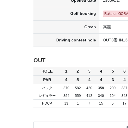
Opened date
1960/6/27
Golf booking
Rakuten GOR
Green
高麗
Driving contest hole
OUT3番 IN1
OUT
HOLE
1
2
3
4
5
6
PAR
4
5
4
4
3
4
バック
370
582
420
358
209
387
レギュラー
354
559
412
340
194
343
HDCP
13
1
7
15
5
17