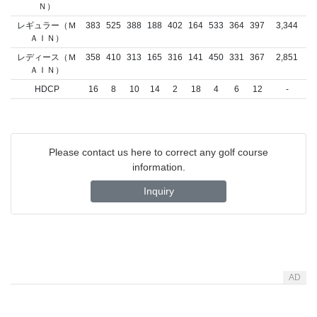
Ｎ）
レギュラー（Ｍ
383
525
388
188
402
164
533
364
397
3,344
ＡＩＮ）
レディース（Ｍ
358
410
313
165
316
141
450
331
367
2,851
ＡＩＮ）
HDCP
16
8
10
14
2
18
4
6
12
-
Please contact us here to correct any golf course
information.
Inquiry
AD