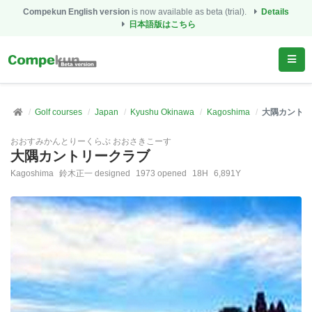
Compekun English version
is now available as beta (trial).
Details
日本語版はこちら
Golf courses
Japan
Kyushu Okinawa
Kagoshima
大隅カントリ
おおすみかんとりーくらぶ おおさきこーす
大隅カントリークラブ
Kagoshima
鈴木正一 designed
1973 opened
18H
6,891Y