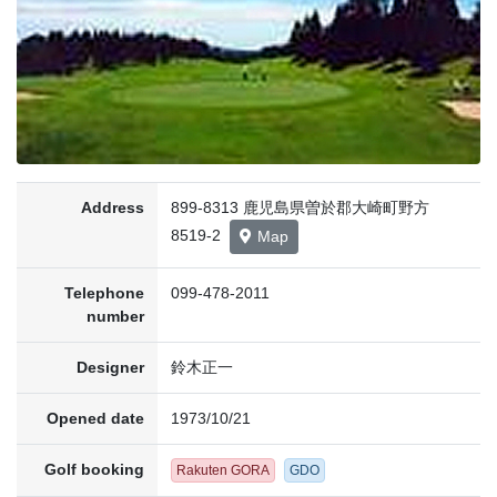
Address
899-8313 鹿児島県曽於郡大崎町野方
8519-2
Map
Telephone
099-478-2011
number
Designer
鈴木正一
Opened date
1973/10/21
Golf booking
Rakuten GORA
GDO