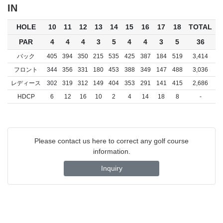
IN
HOLE
10
11
12
13
14
15
16
17
18
TOTAL
PAR
4
4
4
3
5
4
4
3
5
36
バック
405
394
350
215
535
425
387
184
519
3,414
フロント
344
356
331
180
453
388
349
147
488
3,036
レディース
302
319
312
149
404
353
291
141
415
2,686
HDCP
6
12
16
10
2
4
14
18
8
-
Please contact us here to correct any golf course
information.
Inquiry