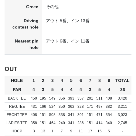
Green
その他
Driving
アウト 5番、イン 13番
contest hole
Nearest pin
アウト 6番、イン 11番
hole
OUT
HOLE
1
2
3
4
5
6
7
8
9
TOTAL
PAR
4
3
5
4
4
4
3
5
4
36
BACK TEE
450
195
549
356
393
357
201
511
408
3,420
REG.TEE
431
166
524
350
362
328
171
497
382
3,211
FRONT TEE
408
151
508
338
341
301
151
471
354
3,023
LADIES TEE
358
151
464
240
341
286
151
414
340
2,745
HDCP
3
13
1
7
9
11
17
15
5
-