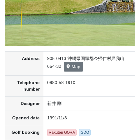
Address
905-0413 沖縄県国頭郡今帰仁村呉我山
654-32
Map
Telephone
0980-58-1910
number
Designer
新井 剛
Opened date
1991/11/3
Golf booking
Rakuten GORA
GDO