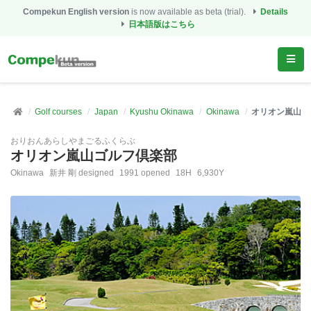
Compekun English version
is now available as beta (trial).
Details
日本語版はこちら
Golf courses
Japan
Kyushu Okinawa
Okinawa
オリオン嵐山ゴ
おりおんあらしやまごるふくらぶ
オリオン嵐山ゴルフ倶楽部
Okinawa
新井 剛 designed
1991 opened
18H
6,930Y