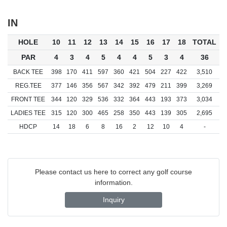
IN
HOLE
10
11
12
13
14
15
16
17
18
TOTAL
PAR
4
3
4
5
4
4
5
3
4
36
BACK TEE
398
170
411
597
360
421
504
227
422
3,510
REG.TEE
377
146
356
567
342
392
479
211
399
3,269
FRONT TEE
344
120
329
536
332
364
443
193
373
3,034
LADIES TEE
315
120
300
465
258
350
443
139
305
2,695
HDCP
14
18
6
8
16
2
12
10
4
-
Please contact us here to correct any golf course
information.
Inquiry