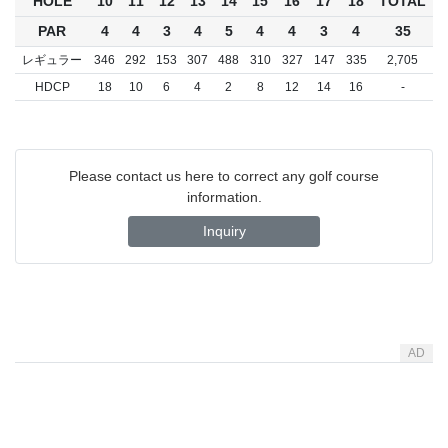
HOLE
10
11
12
13
14
15
16
17
18
TOTAL
PAR
4
4
3
4
5
4
4
3
4
35
レギュラー
346
292
153
307
488
310
327
147
335
2,705
HDCP
18
10
6
4
2
8
12
14
16
-
Please contact us here to correct any golf course
information.
Inquiry
AD