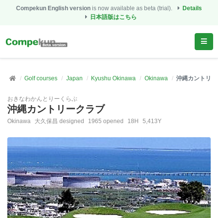
Compekun English version
is now available as beta (trial).
Details
日本語版はこちら
Golf courses
Japan
Kyushu Okinawa
Okinawa
沖縄カントリー
おきなわかんとりーくらぶ
沖縄カントリークラブ
Okinawa
大久保昌 designed
1965 opened
18H
5,413Y