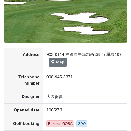
Address
903-0114 沖縄県中頭郡西原町字桃原109
Map
Telephone
098-945-3371
number
Designer
大久保昌
Opened date
1965/7/1
Golf booking
Rakuten GORA
GDO