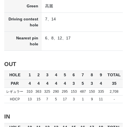
Green
高麗
Driving contest
7、14
hole
Nearest pin
6、8、12、17
hole
OUT
HOLE
1
2
3
4
5
6
7
8
9
TOTAL
PAR
4
4
4
4
4
3
5
3
4
35
レギュラー
310
363
325
290
295
153
487
150
335
2,708
HDCP
13
15
7
5
17
3
1
9
11
-
IN