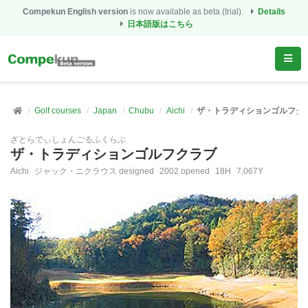
Compekun English version
is now available as beta (trial).
Details
日本語版はこちら
Golf courses
Japan
Chubu
Aichi
ザ・トラディションゴルフク
ざとらでぃしょんごるふくらぶ
ザ・トラディションゴルフクラブ
Aichi
ジャック・ニクラウス designed
2002 opened
18H
7,067Y