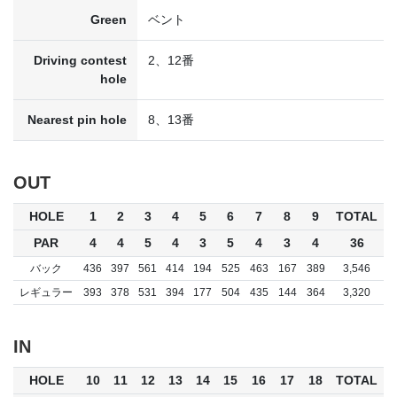
Green
ベント
Driving contest
2、12番
hole
Nearest pin hole
8、13番
OUT
HOLE
1
2
3
4
5
6
7
8
9
TOTAL
PAR
4
4
5
4
3
5
4
3
4
36
バック
436
397
561
414
194
525
463
167
389
3,546
レギュラー
393
378
531
394
177
504
435
144
364
3,320
IN
HOLE
10
11
12
13
14
15
16
17
18
TOTAL