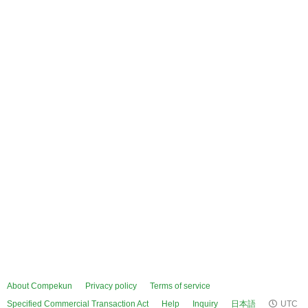
About Compekun
Privacy policy
Terms of service
Specified Commercial Transaction Act
Help
Inquiry
日本語
UTC