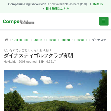
Compekun English version
is now available as beta (trial).
Details
日本語版はこちら
Golf courses
Japan
Hokkaido Tohoku
Hokkaido
ダイナスティ
だいなすてぃごるふくらぶありあけ
ダイナスティゴルフクラブ有明
Hokkaido
2008 opened
18H
6,521Y