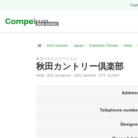
Comp
Golf courses
Japan
Hokkaido Tohoku
Akita
あきたかんとりーくらぶ
秋田カントリー倶楽部
Akita
自社 designed
1961 opened
27H
9,246Y
Addres
Telephone numbe
Designe