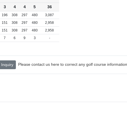
3
4
4
5
36
196
308
297
480
3,087
151
308
297
480
2,958
151
308
297
480
2,958
7
6
9
3
-
Please contact us here to correct any golf course information
Inquiry