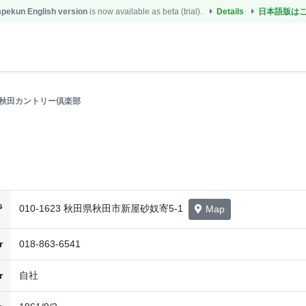
ekun English version
is now available as beta (trial).
Details
日本語版は
秋田カントリー倶楽部
s
010-1623 秋田県秋田市新屋砂奴寄5-1
Map
r
018-863-6541
r
自社