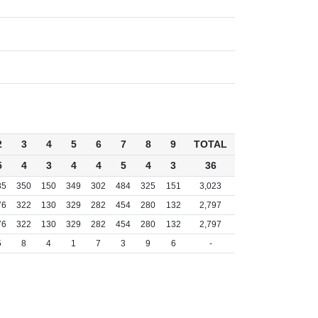
2
3
4
5
6
7
8
9
TOTAL
5
4
3
4
4
5
4
3
36
85
350
150
349
302
484
325
151
3,023
76
322
130
329
282
454
280
132
2,797
76
322
130
329
282
454
280
132
2,797
5
8
4
1
7
3
9
6
-