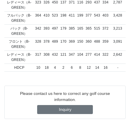
レディース（A-
323
326
450
137
371
116
293
437
334
2,787
GREEN）
フルバック（B-
364
410
523
198
411
199
377
543
403
3,428
GREEN）
バック（B-
342
393
497
179
385
165
365
515
372
3,213
GREEN）
フロント（B-
328
378
489
170
369
150
360
488
359
3,091
GREEN）
レディース（B-
317
308
432
121
347
104
277
414
322
2,642
GREEN）
HDCP
10
18
4
2
6
8
12
14
16
-
Please contact us here to correct any golf course
information.
Inquiry