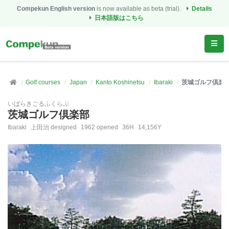
Compekun English version
is now available as beta (trial).
Details
日本語版はこちら
Golf courses
Japan
Kanto Koshinetsu
Ibaraki
茨城ゴルフ倶楽
いばらきごるふくらぶ
茨城ゴルフ倶楽部
Ibaraki
上田治 designed
1962 opened
36H
14,156Y