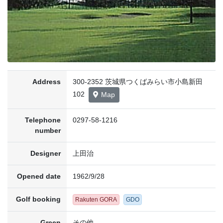
Address
300-2352 茨城県つくばみらい市小島新田
102
Map
Telephone
0297-58-1216
number
Designer
上田治
Opened date
1962/9/28
Golf booking
Rakuten GORA
GDO
Green
その他