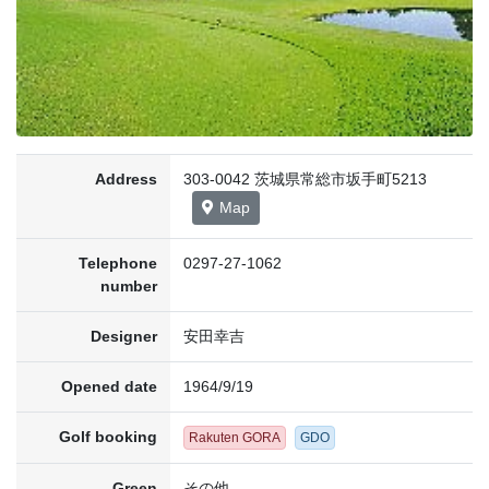
Address
303-0042 茨城県常総市坂手町5213
Map
Telephone
0297-27-1062
number
Designer
安田幸吉
Opened date
1964/9/19
Golf booking
Rakuten GORA
GDO
Green
その他