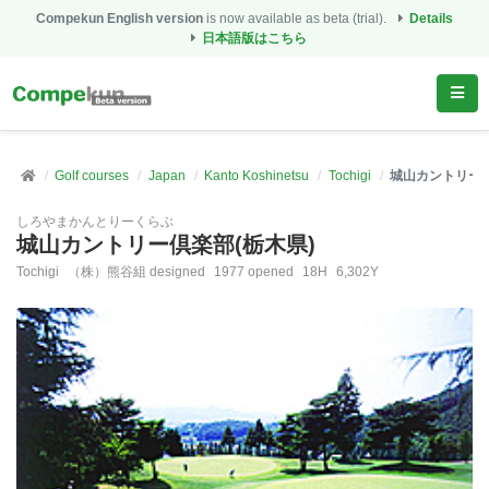
Compekun English version
is now available as beta (trial).
Details
日本語版はこちら
Golf courses
Japan
Kanto Koshinetsu
Tochigi
城山カントリー倶
しろやまかんとりーくらぶ
城山カントリー倶楽部(栃木県)
Tochigi
（株）熊谷組 designed
1977 opened
18H
6,302Y