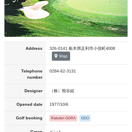
Address
326-0141 栃木県足利市小俣町4008
Map
Telephone
0284-62-3131
number
Designer
（株）熊谷組
Opened date
1977/10/6
Golf booking
Rakuten GORA
GDO
Green
ベント