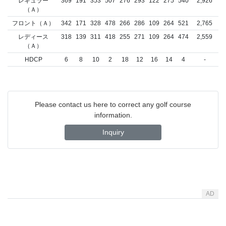
レギュラー
369
191
353
507
276
293
122
275
540
2,926
（Ａ）
フロント（Ａ）
342
171
328
478
266
286
109
264
521
2,765
レディース
318
139
311
418
255
271
109
264
474
2,559
（Ａ）
HDCP
6
8
10
2
18
12
16
14
4
-
Please contact us here to correct any golf course
information.
Inquiry
AD