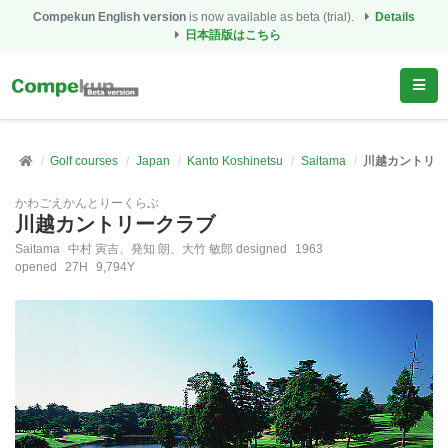
Compekun English version
is now available as beta (trial).
Details
日本語版はこちら
Golf courses
Japan
Kanto Koshinetsu
Saitama
川越カントリー
かわごえかんとりーくらぶ
川越カントリークラブ
Saitama
中村 寅吉、発知 朗、大竹 敏郎 designed
1963
opened
27H
9,794Y