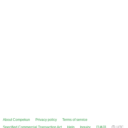
About Compekun
Privacy policy
Terms of service
Specified Commercial Transaction Act
Help
Inquiry
日本語
UTC