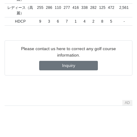
レディース（高
255
286
110
277
416
338
282
125
472
2,561
麗）
HDCP
9
3
6
7
1
4
2
8
5
-
Please contact us here to correct any golf course
information.
Inquiry
AD