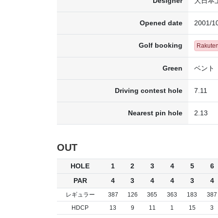
Designer
大日本
Opened date
2001/1
Golf booking
Rakute
Green
ベント
Driving contest hole
7.11
Nearest pin hole
2.13
OUT
HOLE
1
2
3
4
5
6
PAR
4
3
4
4
3
4
レギュラー
387
126
365
363
183
387
HDCP
13
9
11
1
15
3