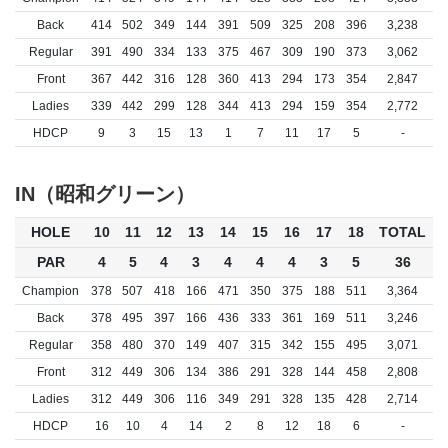
Back
414
502
349
144
391
509
325
208
396
3,238
Regular
391
490
334
133
375
467
309
190
373
3,062
Front
367
442
316
128
360
413
294
173
354
2,847
Ladies
339
442
299
128
344
413
294
159
354
2,772
HDCP
9
3
15
13
1
7
11
17
5
-
IN（昭和グリーン）
HOLE
10
11
12
13
14
15
16
17
18
TOTAL
PAR
4
5
4
3
4
4
4
3
5
36
Champion
378
507
418
166
471
350
375
188
511
3,364
Back
378
495
397
166
436
333
361
169
511
3,246
Regular
358
480
370
149
407
315
342
155
495
3,071
Front
312
449
306
134
386
291
328
144
458
2,808
Ladies
312
449
306
116
349
291
328
135
428
2,714
HDCP
16
10
4
14
2
8
12
18
6
-