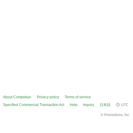
About Compekun
Privacy policy
Terms of service
Specified Commercial Transaction Act
Help
Inquiry
日本語
UTC
©
Promotions, Inc.