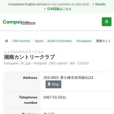
Compekun English version
is now available as beta (trial).
Details
日本語版はこちら
Golf courses
Japan
Kanto Koshinetsu
Kanagawa
湘南カント
しょうなんかんとりーくらぶ
湘南カントリークラブ
Kanagawa
井上誠一 designed
1961 opened
36H
13,633Y
Address
253-0001 茅ケ崎市赤羽根4123
Map
Telephone
0467-51-0211
number