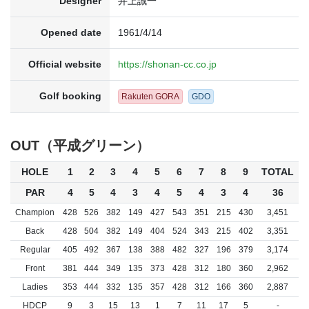
Designer
井上誠一
Opened date
1961/4/14
Official website
https://shonan-cc.co.jp
Golf booking
Rakuten GORA
GDO
OUT（平成グリーン）
HOLE
1
2
3
4
5
6
7
8
9
TOTAL
PAR
4
5
4
3
4
5
4
3
4
36
Champion
428
526
382
149
427
543
351
215
430
3,451
Back
428
504
382
149
404
524
343
215
402
3,351
Regular
405
492
367
138
388
482
327
196
379
3,174
Front
381
444
349
135
373
428
312
180
360
2,962
Ladies
353
444
332
135
357
428
312
166
360
2,887
HDCP
9
3
15
13
1
7
11
17
5
-