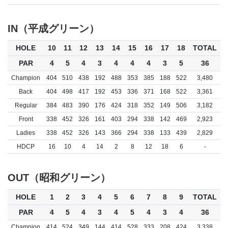
IN（平成グリーン）
HOLE
10
11
12
13
14
15
16
17
18
TOTAL
PAR
4
5
4
3
4
4
4
3
5
36
Champion
404
510
438
192
488
353
385
188
522
3,480
Back
404
498
417
192
453
336
371
168
522
3,361
Regular
384
483
390
176
424
318
352
149
506
3,182
Front
338
452
326
161
403
294
338
142
469
2,923
Ladies
338
452
326
143
366
294
338
133
439
2,829
HDCP
16
10
4
14
2
8
12
18
6
-
OUT（昭和グリーン）
HOLE
1
2
3
4
5
6
7
8
9
TOTAL
PAR
4
5
4
3
4
5
4
3
4
36
Champion
414
524
349
144
414
528
333
208
424
3,338