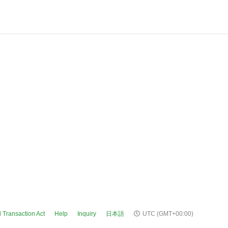
 Transaction Act
Help
Inquiry
日本語
UTC
(GMT+00:00)