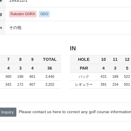
e
1993/11/1
g
Rakuten GORA
GDO
n
その他
IN
7
8
9
TOTAL
HOLE
10
11
12
4
3
4
36
PAR
4
3
5
360
198
461
3,440
バック
431
189
522
342
172
407
3,202
レギュラー
391
154
501
Please contact us here to correct any golf course information
Inquiry