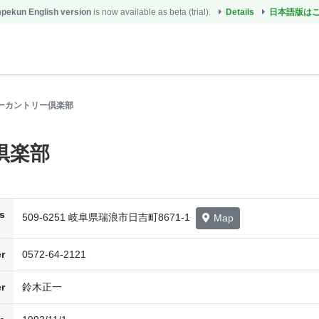
ekun English version
is now available as beta (trial).
Details
日本語版は
ーカントリー倶楽部
倶楽部
s
509-6251 岐阜県瑞浪市日吉町8671-1
Map
r
0572-64-2121
r
鈴木正一