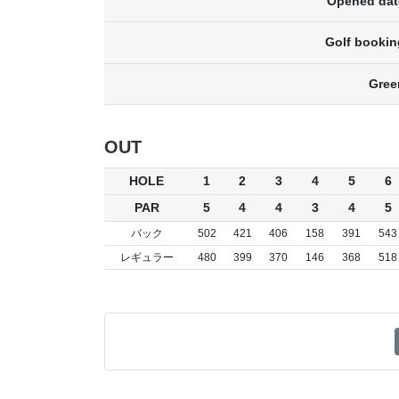
Opened dat
Golf bookin
Gree
OUT
HOLE
1
2
3
4
5
6
PAR
5
4
4
3
4
5
バック
502
421
406
158
391
543
レギュラー
480
399
370
146
368
518