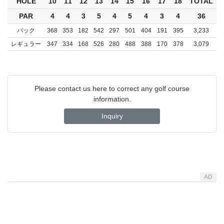
HOLE
10
11
12
13
14
15
16
17
18
TOTAL
PAR
4
4
3
5
4
5
4
3
4
36
バック
368
353
182
542
297
501
404
191
395
3,233
レギュラー
347
334
168
526
280
488
388
170
378
3,079
Please contact us here to correct any golf course
information.
Inquiry
AD