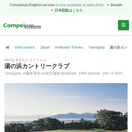
Compekun English version
is now available as beta (trial).
Details
日本語版はこちら
Golf courses
Japan
Hokkaido Tohoku
Yamagata
湯の浜カント
ゆのはまかんとりーくらぶ
湯の浜カントリークラブ
Yamagata
in藤本滝弥 out富沢誠造 designed
1966 opened
18H
6,450Y