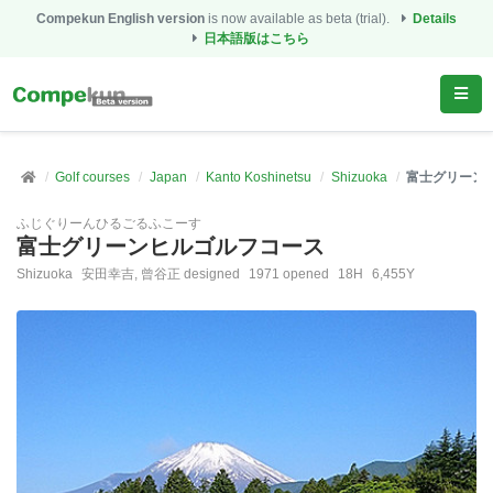
Compekun English version
is now available as beta (trial).
Details
日本語版はこちら
Golf courses
Japan
Kanto Koshinetsu
Shizuoka
富士グリーン
ふじぐりーんひるごるふこーす
富士グリーンヒルゴルフコース
Shizuoka
安田幸吉, 曾谷正 designed
1971 opened
18H
6,455Y