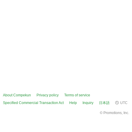
About Compekun
Privacy policy
Terms of service
Specified Commercial Transaction Act
Help
Inquiry
日本語
UTC
©
Promotions, Inc.