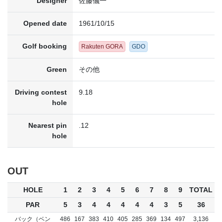
Designer
佐藤儀一
Opened date
1961/10/15
Golf booking
Rakuten GORA
GDO
Green
その他
Driving contest
9.18
hole
Nearest pin
.12
hole
OUT
HOLE
1
2
3
4
5
6
7
8
9
TOTAL
PAR
5
3
4
4
4
4
4
3
5
36
バック（ベン
486
167
383
410
405
285
369
134
497
3,136