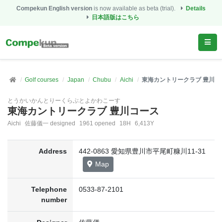
Compekun English version
is now available as beta (trial).
Details
日本語版はこちら
Golf courses
Japan
Chubu
Aichi
東海カントリークラブ 豊川コ
とうかいかんとりーくらぶとよかわこーす
東海カントリークラブ 豊川コース
Aichi
佐藤儀一 designed
1961 opened
18H
6,413Y
Address
442-0863 愛知県豊川市平尾町糠川11-31
Map
Telephone
0533-87-2101
number