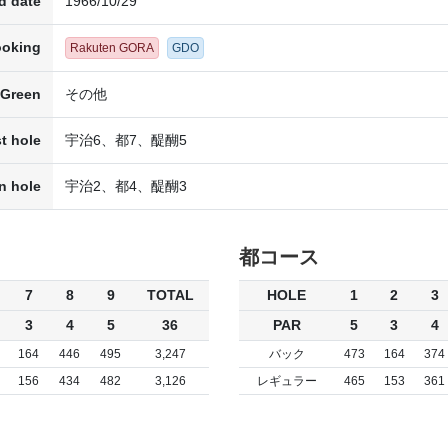
d date
1966/10/29
ooking
Rakuten GORA
GDO
Green
その他
t hole
宇治6、都7、醍醐5
n hole
宇治2、都4、醍醐3
都コース
7
8
9
TOTAL
HOLE
1
2
3
3
4
5
36
PAR
5
3
4
164
446
495
3,247
バック
473
164
374
156
434
482
3,126
レギュラー
465
153
361