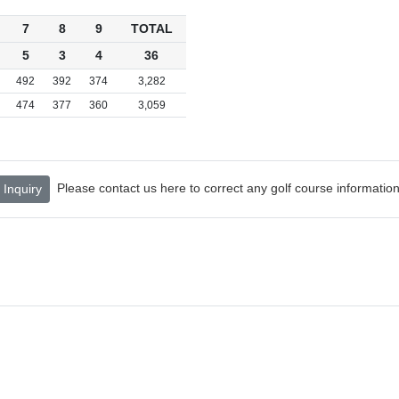
7
8
9
TOTAL
5
3
4
36
492
392
374
3,282
474
377
360
3,059
Please contact us here to correct any golf course information
Inquiry