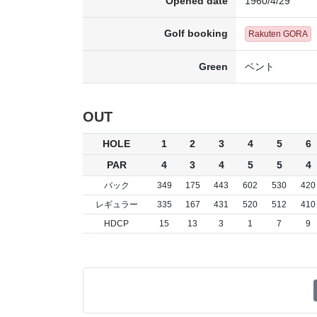
Opened date
1960/4/29
Golf booking
Rakuten GORA
Green
ベント
OUT
HOLE
1
2
3
4
5
6
PAR
4
3
4
5
5
4
バック
349
175
443
602
530
420
レギュラー
335
167
431
520
512
410
HDCP
15
13
3
1
7
9