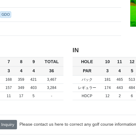
GDO
IN
7
8
9
TOTAL
HOLE
10
11
12
3
4
4
36
PAR
3
4
5
168
359
421
3,467
バック
181
465
513
157
349
403
3,284
レギュラー
174
443
484
11
17
5
-
HDCP
12
2
6
Please contact us here to correct any golf course information
Inquiry