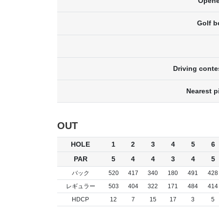
Opene
Golf b
Driving conte
Nearest p
OUT
HOLE
1
2
3
4
5
6
PAR
5
4
4
3
4
5
バック
520
417
340
180
491
428
レギュラー
503
404
322
171
484
414
HDCP
12
7
15
17
3
5