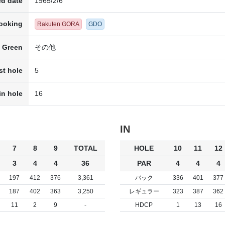
d date
1965/2/6
ooking
Rakuten GORA
GDO
Green
その他
st hole
5
in hole
16
IN
7
8
9
TOTAL
HOLE
10
11
12
3
4
4
36
PAR
4
4
4
197
412
376
3,361
バック
336
401
377
187
402
363
3,250
レギュラー
323
387
362
11
2
9
-
HDCP
1
13
16