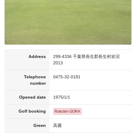
Address
299-4336 千葉県長生郡長生村岩沼
2013
Telephone
0475-32-0181
number
Opened date
1975/1/1
Golf booking
Rakuten GORA
Green
高麗