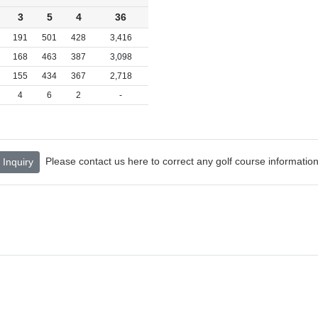
3
5
4
36
191
501
428
3,416
168
463
387
3,098
155
434
367
2,718
4
6
2
-
Please contact us here to correct any golf course information
Inquiry