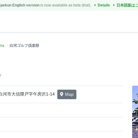
ekun English version
is now available as beta (trial).
Details
日本語版は
ima
白河ゴルフ倶楽部
Y
島県白河市大信隈戸字午房沢1-14
Map