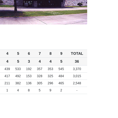
4
5
6
7
8
9
TOTAL
4
5
3
4
4
5
36
439
533
192
357
353
545
3,370
417
492
153
328
325
484
3,015
211
382
136
305
296
465
2,548
1
4
8
5
9
2
-