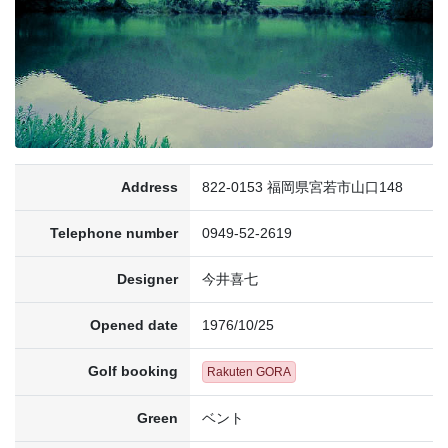
Address
822-0153 福岡県宮若市山口148
Telephone number
0949-52-2619
Designer
今井喜七
Opened date
1976/10/25
Golf booking
Rakuten GORA
Green
ベント