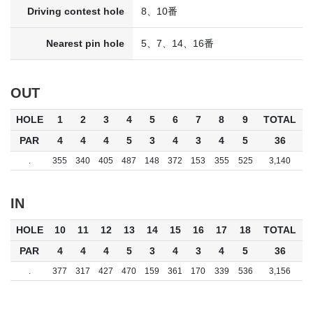
Driving contest hole
8、10番
Nearest pin hole
5、7、14、16番
OUT
HOLE
1
2
3
4
5
6
7
8
9
TOTAL
PAR
4
4
4
5
3
4
3
4
5
36
.
355
340
405
487
148
372
153
355
525
3,140
IN
HOLE
10
11
12
13
14
15
16
17
18
TOTAL
PAR
4
4
4
5
3
4
3
4
5
36
.
377
317
427
470
159
361
170
339
536
3,156