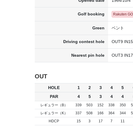
Opened date
1964/10/4
Golf booking
Rakuten G
Green
ベント
Driving contest hole
OUT9 IN15
Nearest pin hole
OUT3 IN17
OUT
HOLE
1
2
3
4
5
PAR
4
5
3
4
4
レギュラー（B）
339
503
152
338
350
5
レギュラー（K）
337
508
166
364
344
5
HDCP
15
3
17
7
11