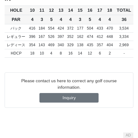
HOLE
10
11
12
13
14
15
16
17
18
TOTAL
PAR
4
3
5
4
4
3
5
4
4
36
バック
416
184
554
424
372
177
504
433
470
3,534
レギュラー
396
167
526
397
352
162
474
412
448
3,334
レディース
354
143
469
340
329
138
435
357
404
2,969
HDCP
18
10
4
8
16
14
12
6
2
-
Please contact us here to correct any golf course
information.
Inquiry
AD