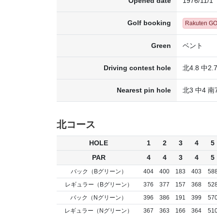
Opened date
1976/11/1
Golf booking
Rakuten G
Green
ベント
Driving contest hole
北4.8 中2.7
Nearest pin hole
北3 中4 南
北コース
HOLE
1
2
3
4
5
PAR
4
4
3
4
5
バック（Bグリーン）
404
400
183
403
58
レギュラー（Bグリーン）
376
377
157
368
52
バック（Nグリーン）
396
386
191
399
57
レギュラー（Nグリーン）
367
363
166
364
51