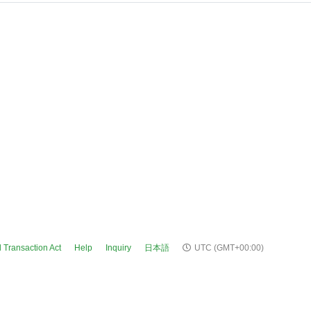
 Transaction Act
Help
Inquiry
日本語
UTC
(GMT+00:00)