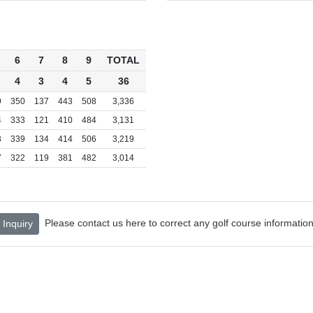
6
7
8
9
TOTAL
4
3
4
5
36
9
350
137
443
508
3,336
4
333
121
410
484
3,131
3
339
134
414
506
3,219
7
322
119
381
482
3,014
Please contact us here to correct any golf course information
Inquiry