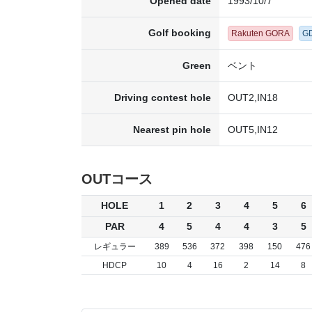
Opened date
1993/10/7
Golf booking
Rakuten GORA
G
Green
ベント
Driving contest hole
OUT2,IN18
Nearest pin hole
OUT5,IN12
OUTコース
HOLE
1
2
3
4
5
6
PAR
4
5
4
4
3
5
レギュラー
389
536
372
398
150
476
HDCP
10
4
16
2
14
8