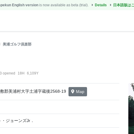
ekun English version
is now available as beta (trial).
Details
日本語版は
美浦ゴルフ倶楽部
3 opened
18H
6,109Y
県稲敷郡美浦村大字土浦字蔵後2568-19
Map
・ジョーンズJr．