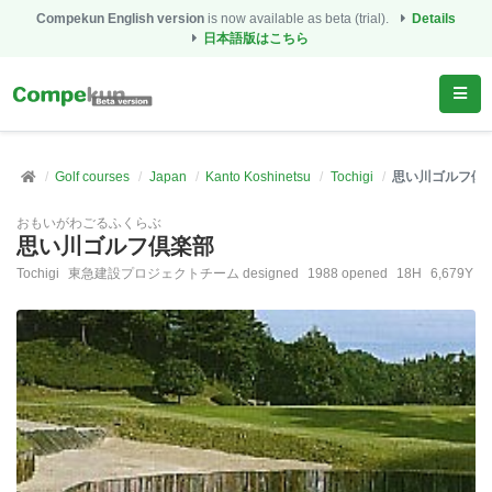
Compekun English version
is now available as beta (trial).
Details
日本語版はこちら
Golf courses
Japan
Kanto Koshinetsu
Tochigi
思い川ゴルフ倶
おもいがわごるふくらぶ
思い川ゴルフ倶楽部
Tochigi
東急建設プロジェクトチーム designed
1988 opened
18H
6,679Y