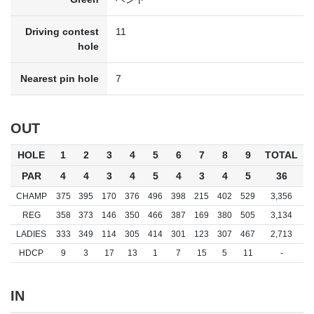
Driving contest
11
hole
Nearest pin hole
7
OUT
HOLE
1
2
3
4
5
6
7
8
9
TOTAL
PAR
4
4
3
4
5
4
3
4
5
36
CHAMP
375
395
170
376
496
398
215
402
529
3,356
REG
358
373
146
350
466
387
169
380
505
3,134
LADIES
333
349
114
305
414
301
123
307
467
2,713
HDCP
9
3
17
13
1
7
15
5
11
-
IN