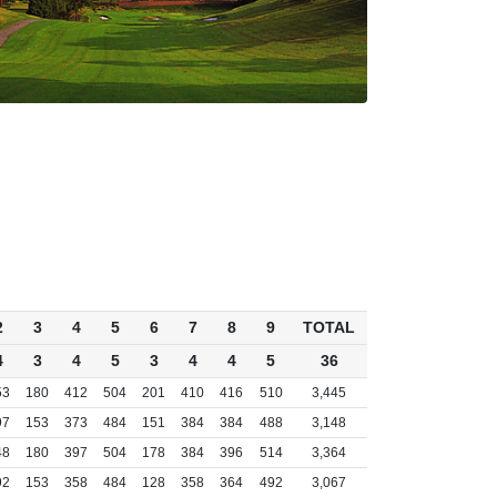
2
3
4
5
6
7
8
9
TOTAL
4
3
4
5
3
4
4
5
36
53
180
412
504
201
410
416
510
3,445
97
153
373
484
151
384
384
488
3,148
48
180
397
504
178
384
396
514
3,364
92
153
358
484
128
358
364
492
3,067