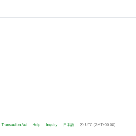
 Transaction Act
Help
Inquiry
日本語
UTC
(GMT+00:00)