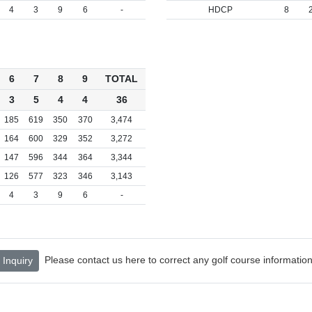
4
3
9
6
-
HDCP
8
6
7
8
9
TOTAL
3
5
4
4
36
185
619
350
370
3,474
164
600
329
352
3,272
147
596
344
364
3,344
126
577
323
346
3,143
4
3
9
6
-
Please contact us here to correct any golf course information
Inquiry