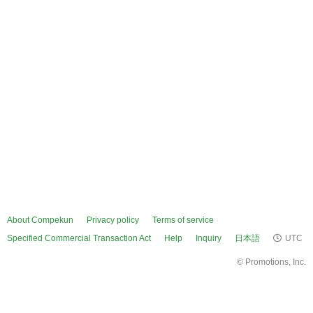
About Compekun
Privacy policy
Terms of service
Specified Commercial Transaction Act
Help
Inquiry
日本語
UTC
©
Promotions, Inc.