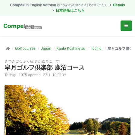
Compekun English version
is now available as beta (trial).
Details
日本語版はこちら
Golf courses
Japan
Kanto Koshinetsu
Tochigi
皐月ゴルフ倶楽部
さつきごるふくらぶ かぬまこーす
皐月ゴルフ倶楽部 鹿沼コース
Tochigi
1975 opened
27H
10,013Y