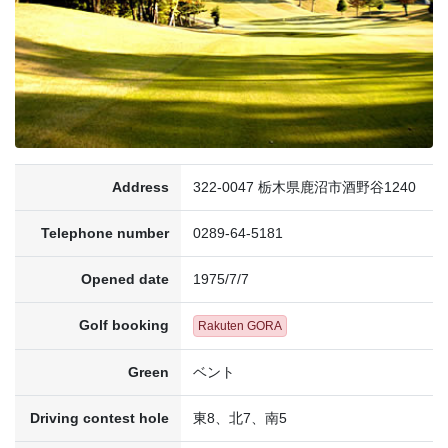
Address
322-0047 栃木県鹿沼市酒野谷1240
Telephone number
0289-64-5181
Opened date
1975/7/7
Golf booking
Rakuten GORA
Green
ベント
Driving contest hole
東8、北7、南5