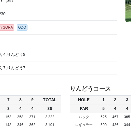
化（株）
/30
en GORA
GDO
り4,りんどう9
り7,りんどう7
りんどうコース
7
8
9
TOTAL
HOLE
1
2
3
3
4
4
36
PAR
5
4
4
153
358
371
3,222
バック
525
467
385
148
346
362
3,101
レギュラー
509
436
344