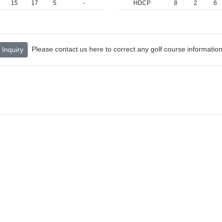
15
17
5
-
HDCP
8
2
6
Please contact us here to correct any golf course information
Inquiry