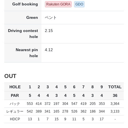
Golf booking
Rakuten GORA
GDO
Green
ベント
Driving contest
2.15
hole
Nearest pin
4.12
hole
OUT
HOLE
1
2
3
4
5
6
7
8
9
TOTAL
PAR
5
4
4
3
4
5
4
3
4
36
バック
553
414
372
197
304
547
419
205
353
3,364
レギュラー
542
389
341
165
278
526
362
186
344
3,133
HDCP
13
1
7
15
9
11
5
3
17
-