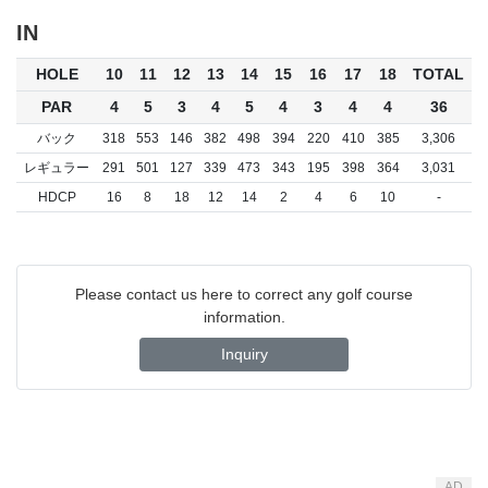
IN
HOLE
10
11
12
13
14
15
16
17
18
TOTAL
PAR
4
5
3
4
5
4
3
4
4
36
バック
318
553
146
382
498
394
220
410
385
3,306
レギュラー
291
501
127
339
473
343
195
398
364
3,031
HDCP
16
8
18
12
14
2
4
6
10
-
Please contact us here to correct any golf course
information.
Inquiry
AD