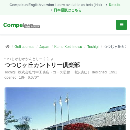
Compekun English version
is now available as beta (trial).
Details
日本語版はこちら
Golf courses
Japan
Kanto Koshinetsu
Tochigi
つつじヶ丘カン
つつじがおかかんとりーくらぶ
つつじヶ丘カントリー倶楽部
Tochigi
株式会社竹中工務店（コース監修：滝沢克巳） designed
1991
opened
18H
6,670Y