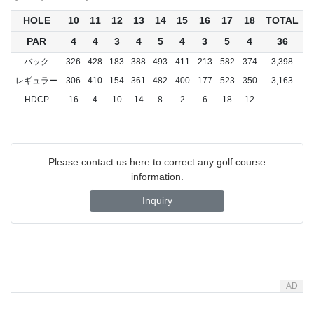
HOLE
10
11
12
13
14
15
16
17
18
TOTAL
PAR
4
4
3
4
5
4
3
5
4
36
バック
326
428
183
388
493
411
213
582
374
3,398
レギュラー
306
410
154
361
482
400
177
523
350
3,163
HDCP
16
4
10
14
8
2
6
18
12
-
Please contact us here to correct any golf course
information.
Inquiry
AD