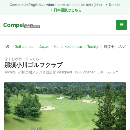
Compekun English version
is now available as beta (trial).
Details
日本語版はこちら
Golf courses
Japan
Kanto Koshinetsu
Tochigi
那須小川ゴルフ
なすおがわごるふくらぶ
那須小川ゴルフクラブ
Tochigi
小林光昭／フジタ設計部 designed
1968 opened
18H
6,767Y