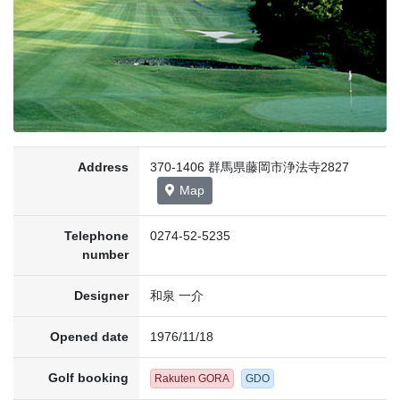
Address
370-1406 群馬県藤岡市浄法寺2827
Map
Telephone
0274-52-5235
number
Designer
和泉 一介
Opened date
1976/11/18
Golf booking
Rakuten GORA
GDO