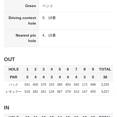
Green
ベント
Driving contest
9、18番
hole
Nearest pin
4、16番
hole
OUT
HOLE
1
2
3
4
5
6
7
8
9
TOTAL
PAR
5
4
4
3
4
4
4
3
5
36
バック
541
400
370
153
385
403
345
172
486
3,255
レギュラー
519
382
341
124
367
379
313
147
455
3,027
IN