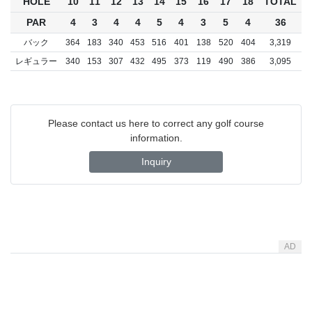
HOLE
10
11
12
13
14
15
16
17
18
TOTAL
PAR
4
3
4
4
5
4
3
5
4
36
バック
364
183
340
453
516
401
138
520
404
3,319
レギュラー
340
153
307
432
495
373
119
490
386
3,095
Please contact us here to correct any golf course
information.
Inquiry
AD