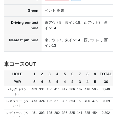
Green
ベント 高麗
Driving contest
東アウト8、東イン18、西アウト7、西
hole
イン14
Nearest pin hole
東アウト7、東イン14、西アウト8、西
イン13
東コースOUT
HOLE
1
2
3
4
5
6
7
8
9
TOTAL
PAR
5
4
3
4
4
4
3
4
5
36
バック（ベン
489
331
136
411
417
366
169
416
505
3,240
ト）
レギュラー（ベ
473
324
125
371
395
353
153
400
475
3,069
ント）
レディース（ベ
451
303
125
282
336
325
141
385
454
2,802