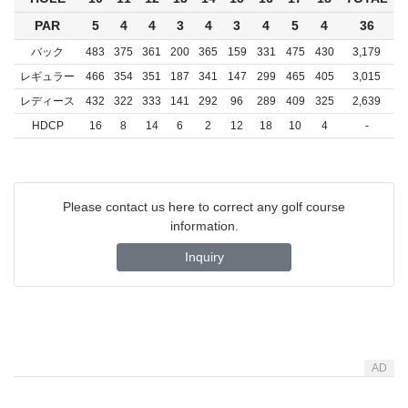
PAR
5
4
4
3
4
3
4
5
4
36
バック
483
375
361
200
365
159
331
475
430
3,179
レギュラー
466
354
351
187
341
147
299
465
405
3,015
レディース
432
322
333
141
292
96
289
409
325
2,639
HDCP
16
8
14
6
2
12
18
10
4
-
Please contact us here to correct any golf course
information.
Inquiry
AD