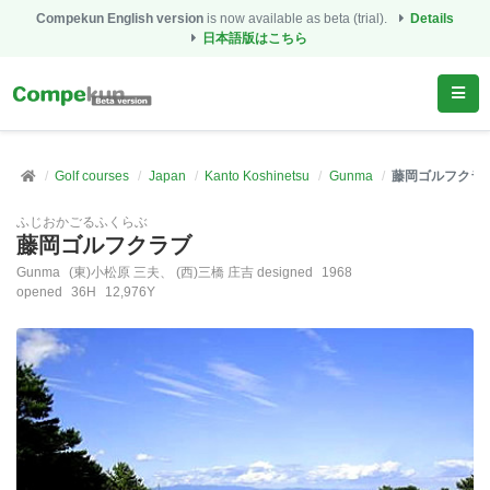
Compekun English version
is now available as beta (trial).
Details
日本語版はこちら
Golf courses
Japan
Kanto Koshinetsu
Gunma
藤岡ゴルフクラ
ふじおかごるふくらぶ
藤岡ゴルフクラブ
Gunma
(東)小松原 三夫、 (西)三橋 庄吉 designed
1968
opened
36H
12,976Y