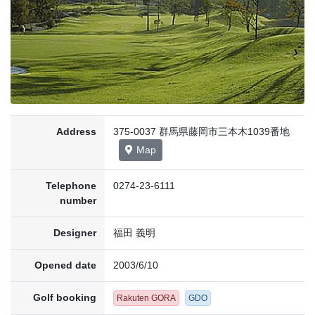
Address
375-0037 群馬県藤岡市三本木1039番地
Map
Telephone
0274-23-6111
number
Designer
福田 義明
Opened date
2003/6/10
Golf booking
Rakuten GORA
GDO