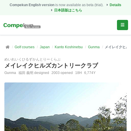
Compekun English version
is now available as beta (trial).
Details
日本語版はこちら
Golf courses
Japan
Kanto Koshinetsu
Gunma
メイレイクヒル
めいれいくひるずかんとりーくらぶ
メイレイクヒルズカントリークラブ
Gunma
福田 義明 designed
2003 opened
18H
6,774Y