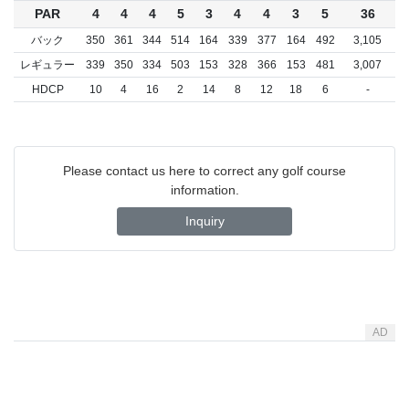
PAR
4
4
4
5
3
4
4
3
5
36
バック
350
361
344
514
164
339
377
164
492
3,105
レギュラー
339
350
334
503
153
328
366
153
481
3,007
HDCP
10
4
16
2
14
8
12
18
6
-
Please contact us here to correct any golf course
information.
Inquiry
AD