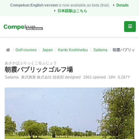
Compekun English version
is now available as beta (trial).
Details
日本語版はこちら
Golf courses
Japan
Kanto Koshinetsu
Saitama
朝霞パブリック
あさかぱぶりっくごるふじょう
朝霞パブリックゴルフ場
Saitama
東武興業 株式会社 技術部 designed
1961 opened
18H
6,287Y