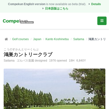
Compekun English version
is now available as beta (trial).
Details
日本語版はこちら
Golf courses
Japan
Kanto Koshinetsu
Saitama
鴻巣カントリー
こうのすかんとりーくらぶ
鴻巣カントリークラブ
Saitama
ゴルパス造園 designed
1976 opened
18H
6,840Y