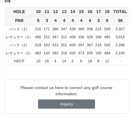
IN
HOLE
10
11
12
13
14
15
16
17
18
TOTAL
PAR
5
3
4
4
4
4
4
3
5
36
バック（1）
516
171
386
347
439
360
358
224
506
3,307
レギュラー（1）
480
151
347
312
409
336
326
168
485
3,014
バック（2）
518
163
431
351
450
397
367
216
505
3,398
レギュラー（2）
482
143
392
316
420
373
335
160
484
3,105
HDCP
10
16
4
14
2
6
18
8
12
-
Please contact us here to correct any golf course
information.
Inquiry