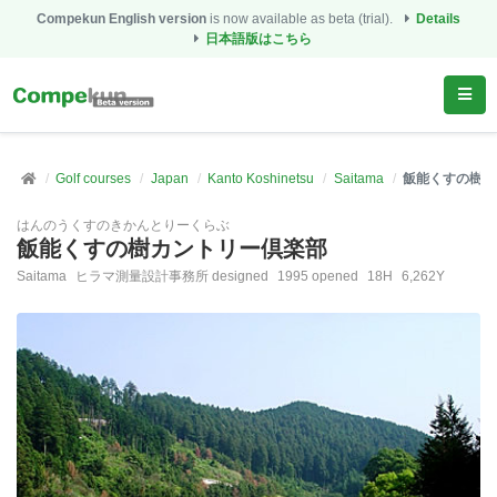
Compekun English version
is now available as beta (trial).
Details
日本語版はこちら
Golf courses
Japan
Kanto Koshinetsu
Saitama
飯能くすの樹カ
はんのうくすのきかんとりーくらぶ
飯能くすの樹カントリー倶楽部
Saitama
ヒラマ測量設計事務所 designed
1995 opened
18H
6,262Y