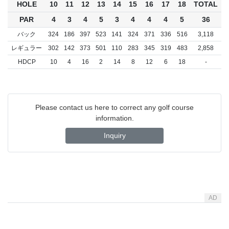
HOLE
10
11
12
13
14
15
16
17
18
TOTAL
PAR
4
3
4
5
3
4
4
4
5
36
バック
324
186
397
523
141
324
371
336
516
3,118
レギュラー
302
142
373
501
110
283
345
319
483
2,858
HDCP
10
4
16
2
14
8
12
6
18
-
Please contact us here to correct any golf course
information.
Inquiry
AD