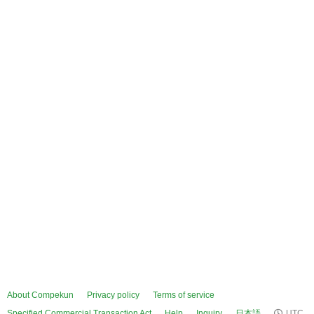
About Compekun
Privacy policy
Terms of service
Specified Commercial Transaction Act
Help
Inquiry
日本語
UTC