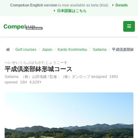
Compekun English version
is now available as beta (trial).
Details
日本語版はこちら
Golf courses
Japan
Kanto Koshinetsu
Saitama
平成倶楽部鉢形
へいせいくらぶはちがたじょうこーす
平成倶楽部鉢形城コース
Saitama
（株）山田地建 / 監修：（株）ダンロップ designed
1993
opened
18H
6,629Y