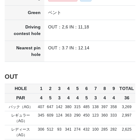
Green
ベント
Driving
OUT：2,6 IN：11,18
contest hole
Nearest pin
OUT：3.7 IN：12.14
hole
OUT
HOLE
1
2
3
4
5
6
7
8
9
TOTAL
PAR
4
5
3
4
4
5
3
4
4
36
バック（AG）
407
647
142
380
315
485
138
397
358
3,269
レギュラー
345
609
124
363
290
450
123
360
333
2,997
（AG）
レディース
306
512
93
341
274
432
100
285
282
2,625
（AG）