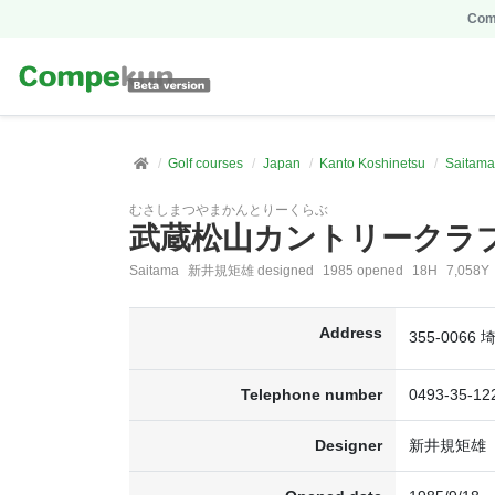
Comp
Golf courses
Japan
Kanto Koshinetsu
Saitama
むさしまつやまかんとりーくらぶ
武蔵松山カントリークラ
Saitama
新井規矩雄 designed
1985 opened
18H
7,058Y
Address
355-006
Telephone number
0493-35-12
Designer
新井規矩雄