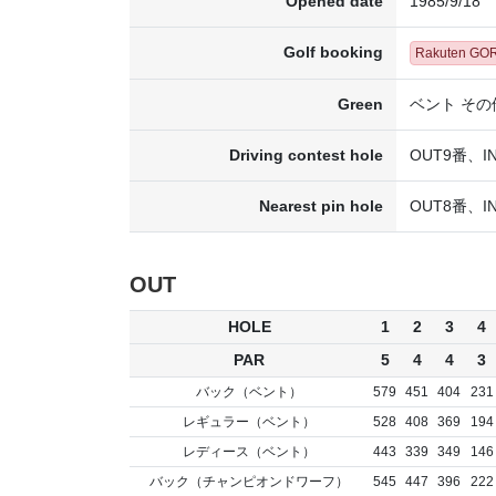
Opened date
1985/9/18
Golf booking
Rakuten GO
Green
ベント その
Driving contest hole
OUT9番、I
Nearest pin hole
OUT8番、I
OUT
HOLE
1
2
3
4
PAR
5
4
4
3
バック（ベント）
579
451
404
231
レギュラー（ベント）
528
408
369
194
レディース（ベント）
443
339
349
146
バック（チャンピオンドワーフ）
545
447
396
222