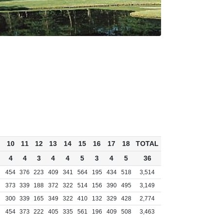
10
11
12
13
14
15
16
17
18
TOTAL
4
4
3
4
4
5
3
4
5
36
454
376
223
409
341
564
195
434
518
3,514
373
339
188
372
322
514
156
390
495
3,149
300
339
165
349
322
410
132
329
428
2,774
454
373
222
405
335
561
196
409
508
3,463