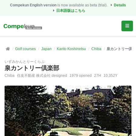
Compekun English version
is now available as beta (trial).
Details
日本語版はこちら
Golf courses
Japan
Kanto Koshinetsu
Chiba
泉カントリー倶楽
いずみかんとりーくらぶ
泉カントリー倶楽部
Chiba
住友不動産 株式会社 designed
1979 opened
27H
10,352Y