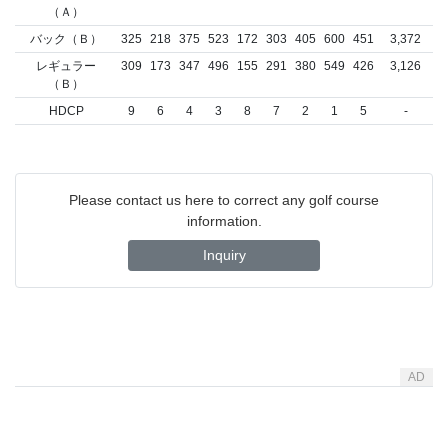
（Ａ）
バック（Ｂ）
325
218
375
523
172
303
405
600
451
3,372
レギュラー
309
173
347
496
155
291
380
549
426
3,126
（Ｂ）
HDCP
9
6
4
3
8
7
2
1
5
-
Please contact us here to correct any golf course
information.
Inquiry
AD