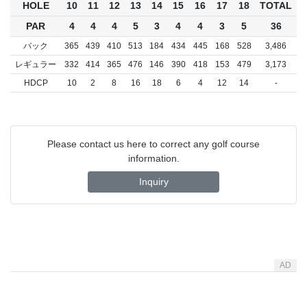
HOLE
10
11
12
13
14
15
16
17
18
TOTAL
PAR
4
4
4
5
3
4
4
3
5
36
バック
365
439
410
513
184
434
445
168
528
3,486
レギュラー
332
414
365
476
146
390
418
153
479
3,173
HDCP
10
2
8
16
18
6
4
12
14
-
Please contact us here to correct any golf course
information.
Inquiry
AD