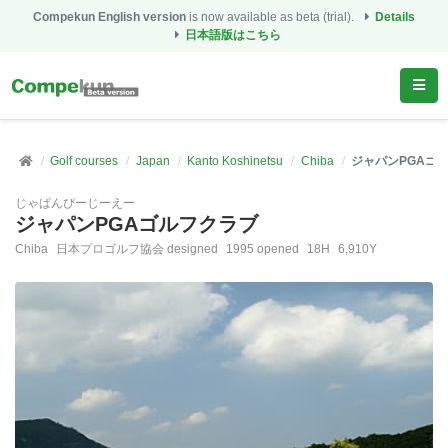
Compekun English version
is now available as beta (trial).
Details
日本語版はこちら
Golf courses
Japan
Kanto Koshinetsu
Chiba
ジャパンPGAゴ
じゃぱんぴーじーえー
ジャパンPGAゴルフクラブ
Chiba
日本プロゴルフ協会 designed
1995 opened
18H
6,910Y