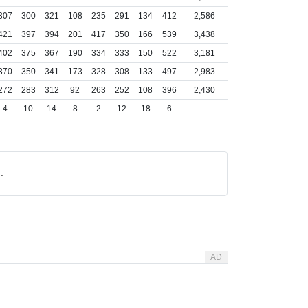
307
300
321
108
235
291
134
412
2,586
421
397
394
201
417
350
166
539
3,438
402
375
367
190
334
333
150
522
3,181
370
350
341
173
328
308
133
497
2,983
272
283
312
92
263
252
108
396
2,430
4
10
14
8
2
12
18
6
-
.
AD